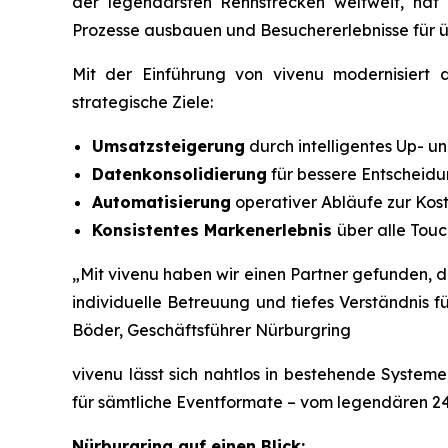
der legendärsten Rennstrecken weltweit, hat v
Prozesse ausbauen und Besuchererlebnisse für üb
Mit der Einführung von vivenu modernisiert 
strategische Ziele:
Umsatzsteigerung
durch intelligentes Up- un
Datenkonsolidierung
für bessere Entscheid
Automatisierung
operativer Abläufe zur Kos
Konsistentes Markenerlebnis
über alle Touc
„Mit vivenu haben wir einen Partner gefunden, de
individuelle Betreuung und tiefes Verständnis 
Böder, Geschäftsführer Nürburgring
vivenu lässt sich nahtlos in bestehende System
für sämtliche Eventformate – vom legendären 24
Nürburgring auf einen Blick: