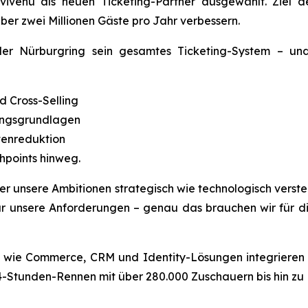
ivenu als neuen Ticketing-Partner ausgewählt. Ziel de
er zwei Millionen Gäste pro Jahr verbessern.
der Nürburgring sein gesamtes Ticketing-System – un
d Cross-Selling
ungsgrundlagen
tenreduktion
hpoints hinweg.
r unsere Ambitionen strategisch wie technologisch versteht
für unsere Anforderungen – genau das brauchen wir für 
e wie Commerce, CRM und Identity-Lösungen integrieren u
-Stunden-Rennen mit über 280.000 Zuschauern bis hin zu B