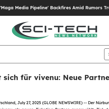
dia Pipeline' Backfires Amid Rumors Trump Will
sich für vivenu: Neue Partne
land, July 27, 2025 (GLOBE NEWSWIRE) -- Der Nürburgr