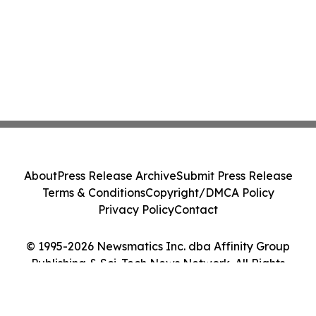
About
Press Release Archive
Submit Press Release
Terms & Conditions
Copyright/DMCA Policy
Privacy Policy
Contact
© 1995-2026 Newsmatics Inc. dba Affinity Group
Publishing & Sci-Tech News Network. All Rights
Reserved.
Cookie Settings / Your Privacy Choices