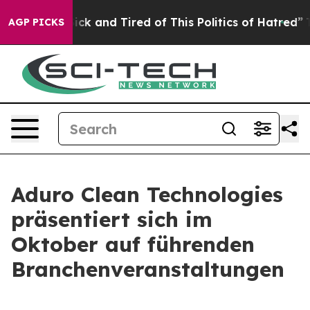
 Are Sick and Tired of This Politics of Hatred”
The Sto
AGP PICKS
Aduro Clean Technologies
präsentiert sich im
Oktober auf führenden
Branchenveranstaltungen