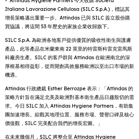
- Attindas Hygiene Partners 今天收購 Società
Italiana Lavorazione Cellulosa (SILC S.p.A.)，標誌其
增長策略邁出重要一步。Attindas 已與 SILC 簽立股份購
買協議，將這間 53 年歷史的家族企業收歸旗下。
SILC S.p.A. 為歐洲各地客戶提供優質的吸收性衛生與護膚
產品，此等產品在米蘭東南 22 英里的特雷斯科雷克雷馬斯
科廠房生產。SILC 的客戶群與 Attindas 在歐洲南北的深
厚根基相得益彰，從而開創高效服務歐洲以至出口市場的新
機遇。
Attindas 行政總裁 Esther Berrozpe 表示：「Attindas 的
策略方針旨在滿足北美及歐洲對基本衛生產品日趨殷切的需
求。今日 SILC 加入 Attindas Hygiene Partners，有助集
團加速增長。綜觀其地理位置、服務市場、聲譽口碑及核心
價值觀，SILC 完美配合我們的增長宏圖。」
在未來幾個月，SILC 將整合至 Attindas Hygiene