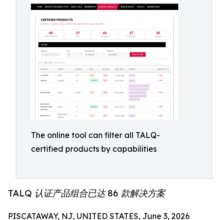
The online tool can filter all TALQ-
certified products by capabilities
TALQ 认证产品组合已达 86 款解决方案
PISCATAWAY, NJ, UNITED STATES, June 3, 2026