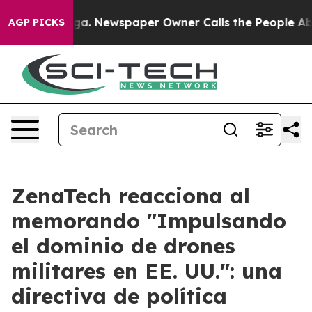
nooga. Newspaper Owner Calls the People Abruptly La
AGP PICKS
ZenaTech reacciona al
memorando "Impulsando
el dominio de drones
militares en EE. UU.": una
directiva de política