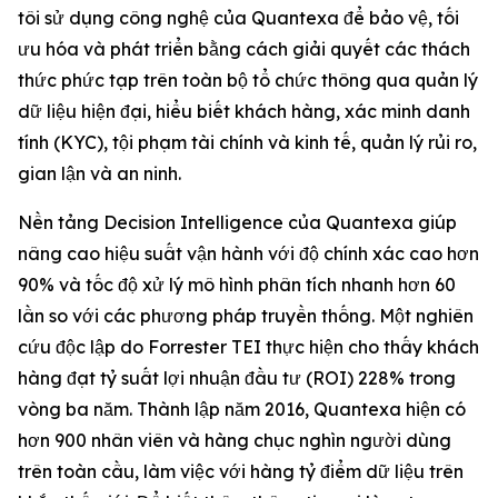
tôi sử dụng công nghệ của Quantexa để bảo vệ, tối
ưu hóa và phát triển bằng cách giải quyết các thách
thức phức tạp trên toàn bộ tổ chức thông qua quản lý
dữ liệu hiện đại, hiểu biết khách hàng, xác minh danh
tính (KYC), tội phạm tài chính và kinh tế, quản lý rủi ro,
gian lận và an ninh.
Nền tảng Decision Intelligence của Quantexa giúp
nâng cao hiệu suất vận hành với độ chính xác cao hơn
90% và tốc độ xử lý mô hình phân tích nhanh hơn 60
lần so với các phương pháp truyền thống. Một nghiên
cứu độc lập do Forrester TEI thực hiện cho thấy khách
hàng đạt tỷ suất lợi nhuận đầu tư (ROI) 228% trong
vòng ba năm. Thành lập năm 2016, Quantexa hiện có
hơn 900 nhân viên và hàng chục nghìn người dùng
trên toàn cầu, làm việc với hàng tỷ điểm dữ liệu trên