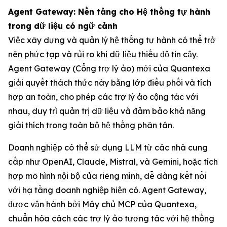
Agent Gateway: Nền tảng cho Hệ thống tự hành
trong dữ liệu có ngữ cảnh
Việc xây dựng và quản lý hệ thống tự hành có thể trở
nên phức tạp và rủi ro khi dữ liệu thiếu độ tin cậy.
Agent Gateway (Cổng trợ lý ảo) mới của Quantexa
giải quyết thách thức này bằng lớp điều phối và tích
hợp an toàn, cho phép các trợ lý ảo cộng tác với
nhau, duy trì quản trị dữ liệu và đảm bảo khả năng
giải thích trong toàn bộ hệ thống phân tán.
Doanh nghiệp có thể sử dụng LLM từ các nhà cung
cấp như OpenAI, Claude, Mistral, và Gemini, hoặc tích
hợp mô hình nội bộ của riêng mình, dễ dàng kết nối
với hạ tầng doanh nghiệp hiện có. Agent Gateway,
được vận hành bởi Máy chủ MCP của Quantexa,
chuẩn hóa cách các trợ lý ảo tương tác với hệ thống