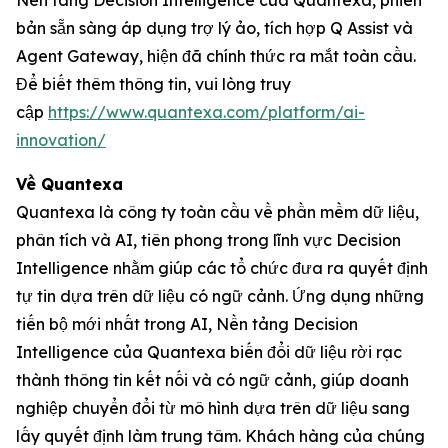
Nền tảng Decision Intelligence của Quantexa, phiên
bản sẵn sàng áp dụng trợ lý ảo, tích hợp Q Assist và
Agent Gateway, hiện đã chính thức ra mắt toàn cầu.
Để biết thêm thông tin, vui lòng truy
cập
https://www.quantexa.com/platform/ai-
innovation/
Về Quantexa
Quantexa là công ty toàn cầu về phần mềm dữ liệu,
phân tích và AI, tiên phong trong lĩnh vực Decision
Intelligence nhằm giúp các tổ chức đưa ra quyết định
tự tin dựa trên dữ liệu có ngữ cảnh. Ứng dụng những
tiến bộ mới nhất trong AI, Nền tảng Decision
Intelligence của Quantexa biến đổi dữ liệu rời rạc
thành thông tin kết nối và có ngữ cảnh, giúp doanh
nghiệp chuyển đổi từ mô hình dựa trên dữ liệu sang
lấy quyết định làm trung tâm. Khách hàng của chúng