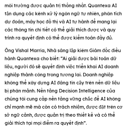
môi trường được quản trị thống nhất. Quantexa AI
tận dụng các kênh xử lý ngôn ngữ tự nhiên, phân tích
dự đoán, máy học đồ thị và AI tự hành để mang lại
các thông tin chi tiết có thể giải thích được và quy
trình ra quyết định có thể được kiểm toán đầy đủ.
Ông Vishal Marria, Nhà sáng lập kiêm Giám đốc điều
hành Quantexa cho biết: “Ai giải được bài toán dữ
liệu, người đó sẽ quyết định việc triển khai AI doanh
nghiệp thành công trong tương lai. Doanh nghiệp
không thể xây dựng AI đáng tin cậy trên nền dữ liệu
bị phân mảnh. Nền tảng Decision Intelligence của
chúng tôi cung cấp nền tảng vững chắc để AI không
chỉ mạnh mẽ mà còn có trách nhiệm, được đặt trên cơ
sở ngữ cảnh, được quản trị theo thiết kế và có thể
giải thích tại mọi điểm ra quyết định”.