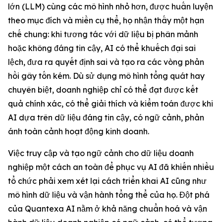
lớn (LLM) cùng các mô hình nhỏ hơn, được huấn luyện
theo mục đích và miền cụ thể, họ nhận thấy một hạn
chế chung: khi tương tác với dữ liệu bị phân mảnh
hoặc không đáng tin cậy, AI có thể khuếch đại sai
lệch, đưa ra quyết định sai và tạo ra các vòng phản
hồi gây tốn kém. Dù sử dụng mô hình tổng quát hay
chuyên biệt, doanh nghiệp chỉ có thể đạt được kết
quả chính xác, có thể giải thích và kiểm toán được khi
AI dựa trên dữ liệu đáng tin cậy, có ngữ cảnh, phản
ánh toàn cảnh hoạt động kinh doanh.
Việc truy cập và tạo ngữ cảnh cho dữ liệu doanh
nghiệp một cách an toàn để phục vụ AI đã khiến nhiều
tổ chức phải xem xét lại cách triển khai AI cũng như
mô hình dữ liệu và vận hành tổng thể của họ. Đột phá
của Quantexa AI nằm ở khả năng chuẩn hoá và vận