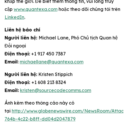
khắp thế giới. Để biết thêm thông tin, vui lòng truy
cập
www.quantexa.com
hoặc theo dõi chúng tôi trên
LinkedIn
.
Liên hệ báo chí
Người liên hệ:
Michael Lane, Phó Chủ tịch Quan hệ
Đối ngoại
Điện thoại:
+1 917 450 7387
Email
:
michaellane@quantexa.com
Người liên hệ:
Kristen Stippich
Điện thoại:
+1 608 213 8324
Email:
kristen@sourcecodecomms.com
Ảnh kèm theo thông cáo này có
tại
http://www.globenewswire.com/NewsRoom/Attach
764b-4c22-b8ff-dd04d2047879