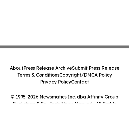
About
Press Release Archive
Submit Press Release
Terms & Conditions
Copyright/DMCA Policy
Privacy Policy
Contact
© 1995-2026 Newsmatics Inc. dba Affinity Group
Publishing & Sci-Tech News Network. All Rights
Reserved.
Cookie Settings / Your Privacy Choices