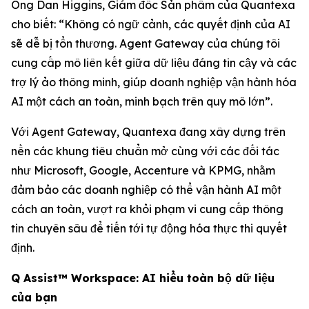
Ông Dan Higgins, Giám đốc Sản phẩm của Quantexa
cho biết: “Không có ngữ cảnh, các quyết định của AI
sẽ dễ bị tổn thương. Agent Gateway của chúng tôi
cung cấp mô liên kết giữa dữ liệu đáng tin cậy và các
trợ lý ảo thông minh, giúp doanh nghiệp vận hành hóa
AI một cách an toàn, minh bạch trên quy mô lớn”.
Với Agent Gateway, Quantexa đang xây dựng trên
nền các khung tiêu chuẩn mở cùng với các đối tác
như Microsoft, Google, Accenture và KPMG, nhằm
đảm bảo các doanh nghiệp có thể vận hành AI một
cách an toàn, vượt ra khỏi phạm vi cung cấp thông
tin chuyên sâu để tiến tới tự động hóa thực thi quyết
định.
Q Assist™ Workspace: AI hiểu toàn bộ dữ liệu
của bạn