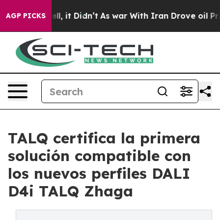
. Well, it Didn’t
As war With Iran Drove oil Prices H
AGP PICKS
TALQ certifica la primera
solución compatible con
los nuevos perfiles DALI
D4i TALQ Zhaga